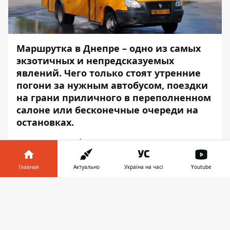
Маршрутка в Днепре – одно из самых
экзотичных и непредсказуемых
явлений. Чего только стоят утренние
погони за нужным автобусом, поездки
на грани приличного в переполненном
салоне или бесконечные очереди на
остановках.
Художник
Информатора
нарисовал, как
жители большого города «приручили»
этот вид транспорта и ездят на нем.
Главная
Актуально
Україна на часі
Youtube
Информатор в
Скачать
телефоне
👉
Маршрутку на Слобожанском поймал – на
работу вовремя попал