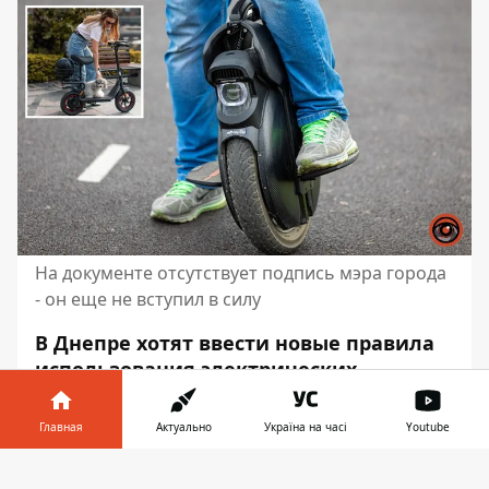
На документе отсутствует подпись мэра города
- он еще не вступил в силу
В Днепре хотят ввести новые правила
использования электрических
транспортных средств.
Соответствующий проект решения
Главная
Актуально
Україна на часі
Youtube
появился на сайте Днепровского
Информатор в
городского совета. Сейчас на нем
Скачать