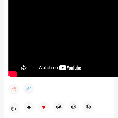
♥
🔥
😭
😆
😡
👍