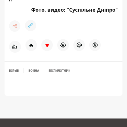
Фото, видео: "
Суспільне Д
ніпро"
♥
🔥
😭
😆
😡
👍
ВЗРЫВ
ВОЙНА
БЕСПИЛОТНИК