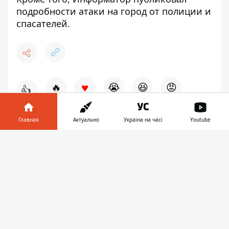
подробности атаки на город от полиции и
спасателей
.
♥
🔥
😭
😆
😡
👍
Главная
Актуально
Україна на часі
Youtube
ВОЙНА
БОРИС ФИЛАТОВ
ДНЕПР
Информатор в
Скачать
телефоне
👉