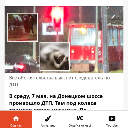
Все обстоятельства выяснит следователь по
ДТП
В среду, 7 мая, на Донецком шоссе
произошло ДТП. Там под колеса
трамвая попал мужчина. По
предварительным данным из соцсетей,
он погиб.
Главная
Актуально
Україна на часі
Youtube