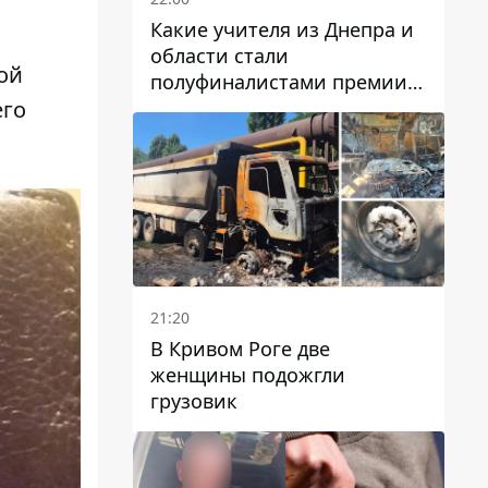
Какие учителя из Днепра и
области стали
ой
полуфиналистами премии
Global Teacher Prize Ukraine
его
2026
21:20
В Кривом Роге две
женщины подожгли
грузовик