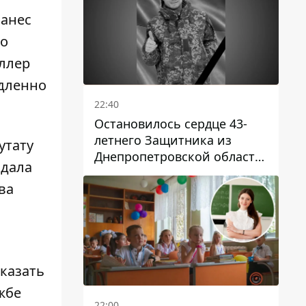
нанес
во
иллер
едленно
22:40
Остановилось сердце 43-
летнего Защитника из
утату
Днепропетровской области
адала
Евгения Зинченко
ва
аказать
жбе
22:00