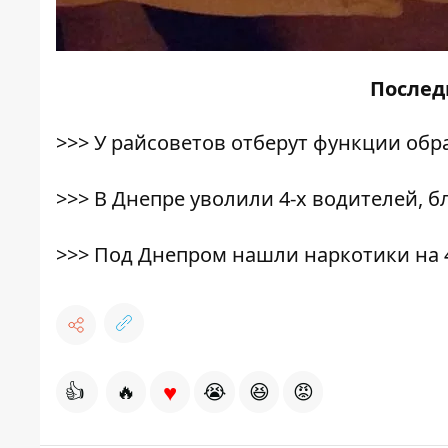
После
>>>
У райсоветов отберут функции об
>>>
В Днепре уволили 4-х водителей, 
>>>
Под Днепром нашли наркотики на 
♥
👍
🔥
😭
😆
😡