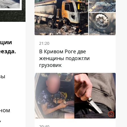
нции
21:20
езда.
В Кривом Роге две
женщины подожгли
грузовик
вы
сном
,
20:40