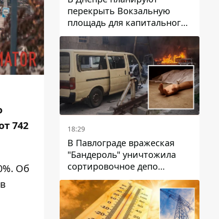
перекрыть Вокзальную
площадь для капитального
ремонта дома, в который
попала вражеская ракета:
какие сроки
о
от 742
18:29
В Павлограде вражеская
"Бандероль" уничтожила
сортировочное депо
0%. Об
"Укрпошти" и убила двух
 в
работниц