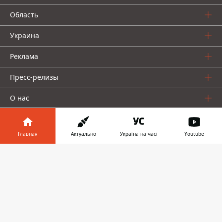
Область
Украина
Реклама
Пресс-релизы
О нас
Главная
Актуально
Україна на часі
Youtube
Информатор в
Скачать
телефоне
👉
Информатор проекты
Информатор
Информатор
Информатор
Украина
Киев
Авто