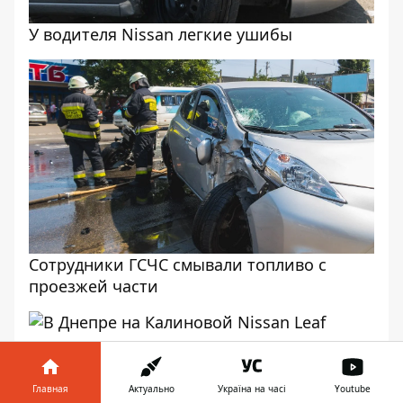
У водителя Nissan легкие ушибы
Сотрудники ГСЧС смывали топливо с
проезжей части
ДТП произошло напротив магазина "АТБ"
Главная
Актуально
Україна на часі
Youtube