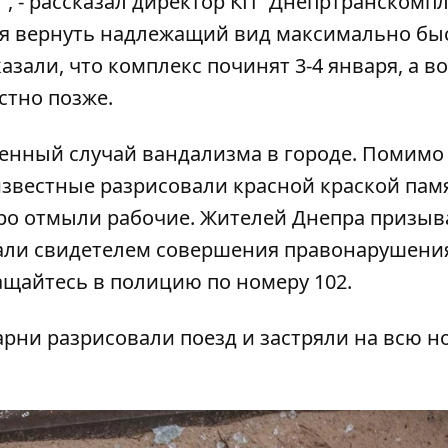
", - рассказал директор КП "Днепртранскомпл
я вернуть надлежащий вид максимально быс
азали, что комплекс починят 3-4 января, а во
стно позже.
венный случай вандализма в городе. Помимо
еизвестные разрисовали красной краской пам
тро отмыли рабочие. Жителей Днепра призыв
тали свидетелем совершения правонарушени
ащайтесь в полицию по номеру 102.
арни разрисовали поезд и застряли на всю н