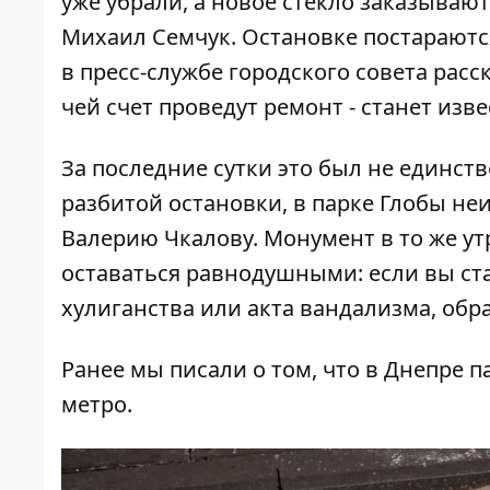
уже убрали, а новое стекло заказывают
Михаил Семчук. Остановке постараютс
в пресс-службе городского совета расск
чей счет проведут ремонт - станет изве
За последние сутки это был не единст
разбитой остановки, в парке Глобы н
Валерию Чкалову. Монумент в то же у
оставаться равнодушными: если вы с
хулиганства или акта вандализма, обр
Ранее мы писали о том, что
в Днепре п
метро
.