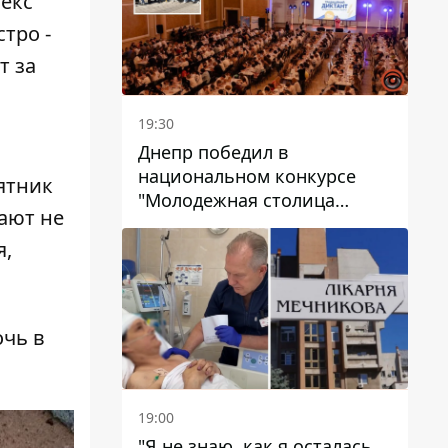
екс"
тро -
т за
19:30
Днепр победил в
национальном конкурсе
ятник
"Молодежная столица
ают не
Украины – 2026"
я,
очь в
19:00
"Я не знаю, как я осталась