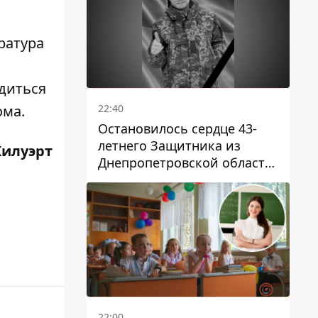
ратура
одиться
22:40
ома.
Остановилось сердце 43-
летнего Защитника из
Килуэрт
Днепропетровской области
Евгения Зинченко
22:00