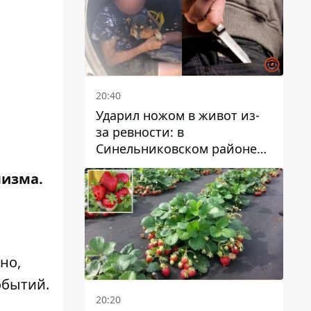
20:40
Ударил ножом в живот из-
за ревности: в
Синельниковском районе
задержали 49-летнего
лизма.
мужчину за убийство
но,
обытий.
20:20