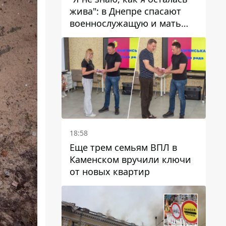
жива": в Днепре спасают
военнослужащую и мать
четверых детей, которую
ранил КАБ
18:58
Еще трем семьям ВПЛ в
Каменском вручили ключи
от новых квартир