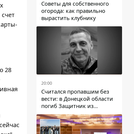
Советы для собственного
ых
огорода: как правильно
 счет
вырастить клубнику
карты-
о 28
е
20:00
тивная
Считался пропавшим без
вести: в Донецкой области
погиб Защитник из
Каменского Антон
и
Красовский
сейчас