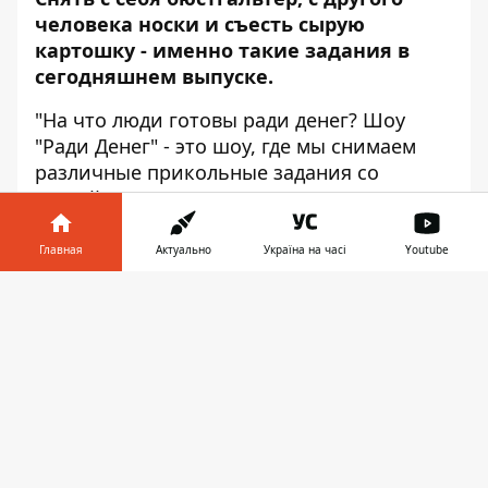
человека носки и съесть сырую
картошку - именно такие задания в
сегодняшнем выпуске.
"На что люди готовы ради денег? Шоу
"Ради Денег" - это шоу, где мы снимаем
различные прикольные задания со
случайными людьми за деньги. Да, они
получают за выполненное задание
реальные деньги", - цитирует Информатор
Главная
Актуально
Україна на часі
Youtube
авторов
нового проекта.
Информатор в
Скачать
телефоне
👉
Последние
новости Днепра
>>>
В Днепре ради денег люди надевали
презервативы на голову и надували их
(ВИДЕО)
>>>
«Мисс стальные ягодицы» из Днепра