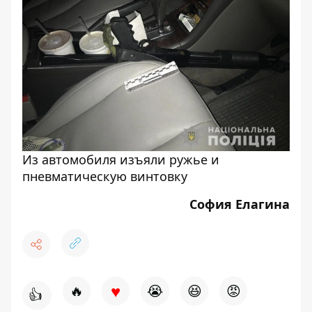
Из автомобиля изъяли ружье и
пневматическую винтовку
София Елагина
♥
🔥
😭
😆
😡
👍