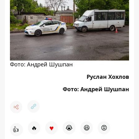
Фото: Андрей Шушпан
Руслан Хохлов
Фото: Андрей Шушпан
♥
🔥
😭
😆
😡
👍