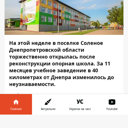
На этой неделе в поселке Соленое
Днепропетровской области
торжественно открылась после
реконструкции опорная школа. За 11
месяцев учебное заведение в 40
километрах от Днепра изменилось до
неузнаваемости.
Информатор
решил рассказать и
показать, как выглядит лучшая школа в
Украине снаружи и внутри. О том, как
Главная
Актуально
Україна на часі
Youtube
изменилось учебное заведение, рассказал
Информатор в
председатель Днепропетровской
Скачать
телефоне
👉