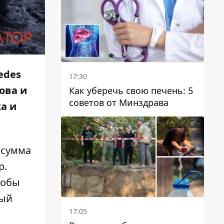
отопительному сезону
edes
17:30
ова и
Как уберечь свою печень: 5
советов от Минздрава
ка и
 сумма
р
.
тобы
ный
17:05