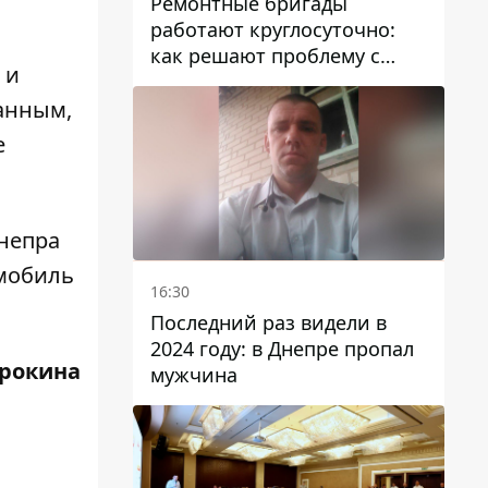
Ремонтные бригады
работают круглосуточно:
как решают проблему с
 и
водой в Марганецкой
громаде
анным,
е
непра
мобиль
16:30
Последний раз видели в
2024 году: в Днепре пропал
трокина
мужчина