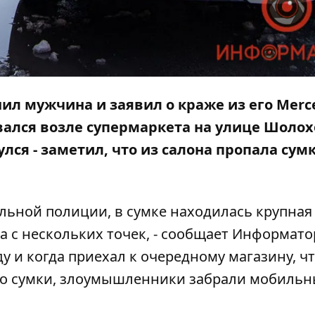
нил мужчина и заявил о краже из его Merc
овался возле супермаркета на улице Шолох
улся - заметил, что из салона пропала сум
льной полиции, в сумке находилась крупная
са с нескольких точек, - сообщает
Информато
 и когда приехал к очередному магазину, ч
имо сумки, злоумышленники забрали мобиль