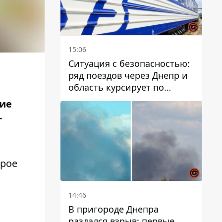
15:06
Ситуация с безопасностью:
ряд поездов через Днепр и
область курсирует по
измененному маршруту, а
шие
часть пути заменили
т
автобусами и электричками
орое
о
14:46
В пригороде Днепра
раздался взрыв: первые