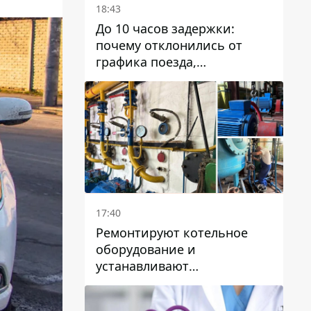
18:43
До 10 часов задержки:
почему отклонились от
графика поезда,
курсирующие через Днепр
и область
17:40
Ремонтируют котельное
оборудование и
устанавливают
генераторные установки:
как в Днепре готовятся к