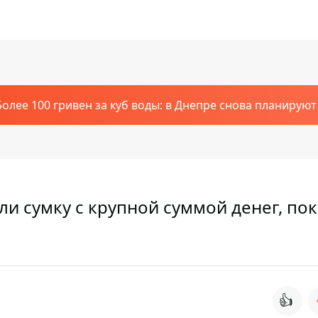
Более 100 гривен за куб воды: в Днепре снова планирую
ли сумку с крупной суммой денег, пок
👍