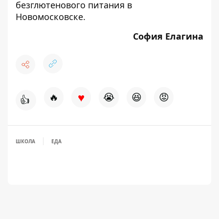
безглютенового питания в
Новомосковске
.
София Елагина
♥
🔥
😭
😆
😡
👍
ШКОЛА
ЕДА