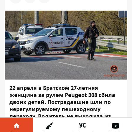
22 апреля в Братском 27-летняя
женщина за рулем Peugeot 308
сбила
двоих детей
. Пострадавшие шли по
нерегулируемому пешеходному
переходу. Водитель не выходила из
салона авто, поскольку опасалась
самосуда, который могли устроить