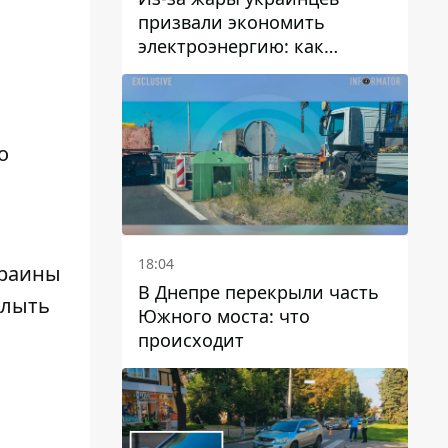
призвали экономить
электроэнергию: как
избежать перегрузки сетей
о
18:04
краины
В Днепре перекрыли часть
плыть
Южного моста: что
происходит