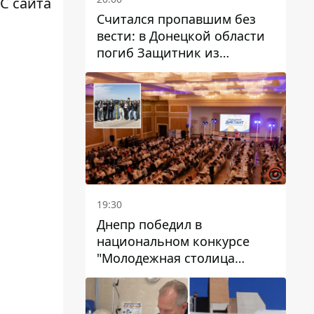
 С сайта
Считался пропавшим без
вести: в Донецкой области
погиб Защитник из
Каменского Антон
Красовский
19:30
Днепр победил в
национальном конкурсе
"Молодежная столица
Украины – 2026"