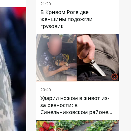
21:20
В Кривом Роге две
женщины подожгли
грузовик
20:40
Ударил ножом в живот из-
за ревности: в
Синельниковском районе
задержали 49-летнего
мужчину за убийство