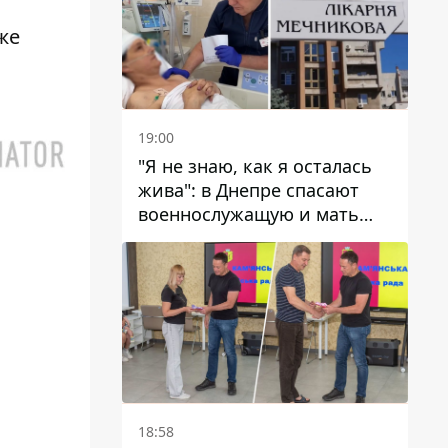
же
19:00
"Я не знаю, как я осталась
жива": в Днепре спасают
военнослужащую и мать
четверых детей, которую
ранил КАБ
18:58