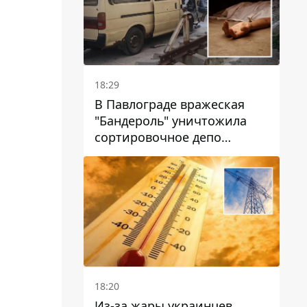
18:29
В Павлограде вражеская
"Бандероль" уничтожила
сортировочное депо
"Укрпошти" и убила двух
работниц
18:20
Из-за жары украинцев