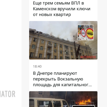
Еще трем семьям ВПЛ в
Каменском вручили ключи
от новых квартир
18:40
В Днепре планируют
перекрыть Вокзальную
площадь для капитального
ремонта дома, в который
попала вражеская ракета:
какие сроки