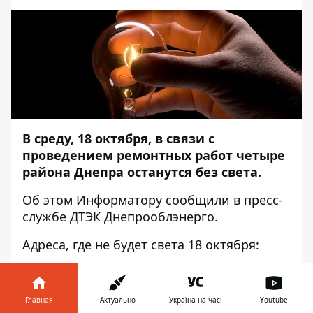
В среду, 18 октября, в связи с
проведением ремонтных работ четыре
района Днепра останутся без света.
Об этом
Информатору
сообщили в пресс-
службе ДТЭК Днепрооблэнерго.
Адреса, где не будет света 18 октября:
ЦЕНТРАЛЬНЫЙ
Главная
ул. Ушакова, 74;
Актуально
Україна на часі
Youtube