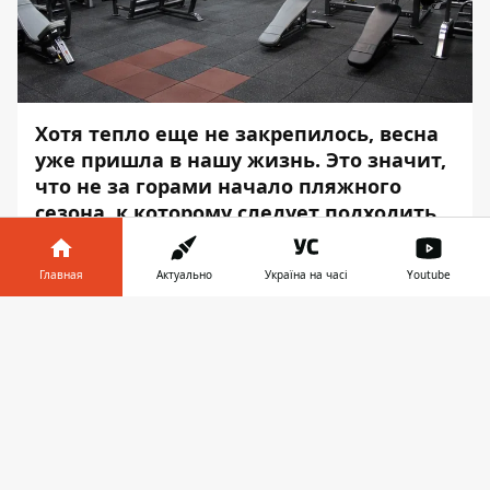
Хотя тепло еще не закрепилось, весна
уже пришла в нашу жизнь. Это значит,
что не за горами начало пляжного
сезона, к которому следует подходить
во всеоружии. В этот раз на помощь
холодам и постоянным праздникам
Главная
Актуально
Україна на часі
Youtube
подоспела пандемия, из-за которой
спортивные центры, а также фитнес-
Информатор в
Скачать
клубы и тренажерные залы
телефоне
👉
периодически уходили на
вынужденные каникулы.
Весна – время обратить внимание на свое
здоровье. Особенно, если вы успели себя