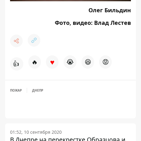
Олег Бильдин
Фото, видео: Влад Лестев
♥
🔥
😭
😆
😡
👍
ПОЖАР
ДНЕПР
01:52, 10 сентября 2020
В Днепре на перекрестке Образцова и