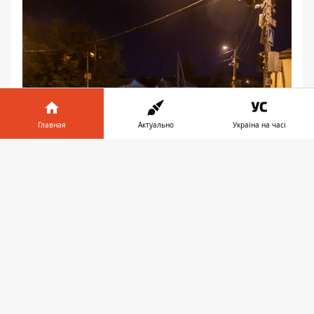
Главная
Актуально
Україна на часі
Информатор в
Скачать
телефоне
👉
Инцидент произошел примерно в 23:50
BMW двигался по Образцова
Водитель не предоставил приоритет