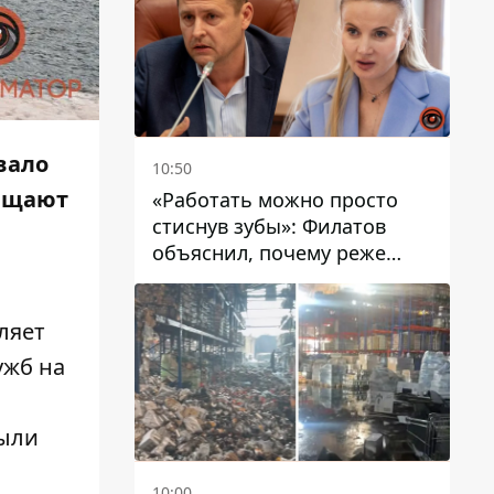
вало
10:50
ращают
«Работать можно просто
стиснув зубы»: Филатов
объяснил, почему реже
пишет в соцсетях и
раскритиковал медийность
ляет
чиновников
ужб на
были
10:00