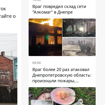
Враг повредил склад сети
ток
"Алкомаг" в Днепре
тайте о
09:00
Враг более 20 раз атаковал
Днепропетровскую область:
произошли пожары,
повреждены дома,
инфраструктура и авто