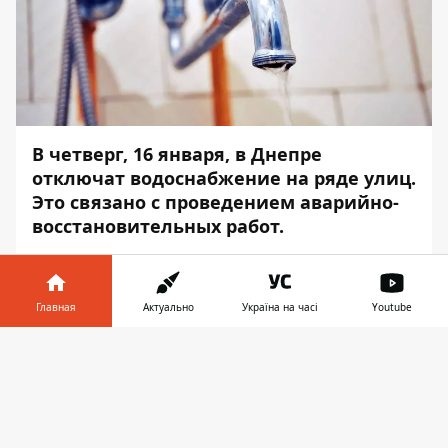
В четверг, 16 января, в Днепре
отключат водоснабжение на ряде улиц.
Это связано с проведением аварийно-
восстановительных работ.
Подача воды будет прекращена с 10:00 до
22:00. Об этом сообщает
Информатор
со
Главная
Актуально
Україна на часі
Youtube
ссылкой на пресс-службу КП
"Днепрводоканал".
Информатор в
Скачать
телефоне
👉
Так, без воды временно останутся
абоненты, которые проживают по
следующим адресам: