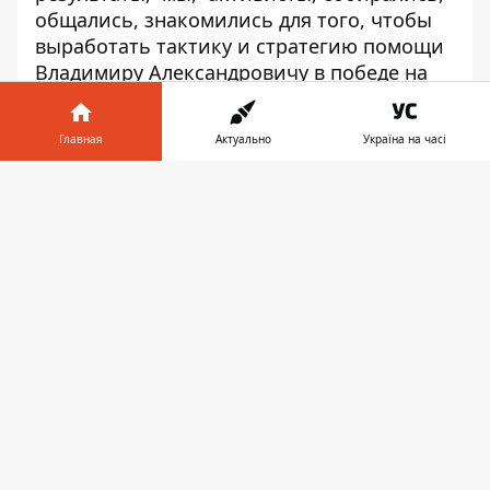
общались, знакомились для того, чтобы
выработать тактику и стратегию помощи
Владимиру Александровичу в победе на
выборах», - рассказала Ольга Полякова.
Главная
Актуально
Україна на часі
Информатор в
Скачать
телефоне
👉
Ольга Полякова
Официальный представитель ЗеКоманды