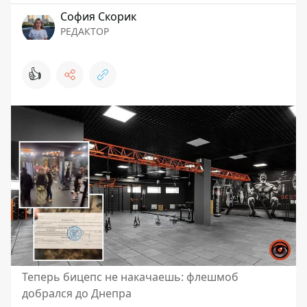
София Скорик
РЕДАКТОР
👍
Теперь бицепс не накачаешь: флешмоб
добрался до Днепра