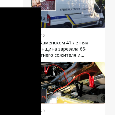
20:40
В Каменском 41-летняя
женщина зарезала 66-
летнего сожителя и
пыталась обмануть
полицейских
20:20