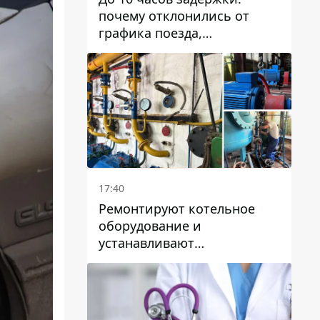
почему отклонились от
графика поезда,
курсирующие через Днепр
и область
17:40
Ремонтируют котельное
оборудование и
устанавливают
генераторные установки:
как в Днепре готовятся к
отопительному сезону