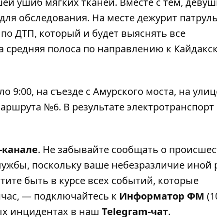
й ушиб мягких тканей. Вместе с тем, девуш
 для обследования. На месте дежурит патру
 по ДТП, который и будет выяснять все
а средняя полоса по направлению к Кайдакс
о 9:00, на съезде с Амурского моста, на улиц
маршрута №6
. В результате электротранспорт
-канале
. Не забывайте сообщать о происшес
лужбы, поскольку ваше небезразличие иной 
тите быть в курсе всех событий, которые
ейчас, — подключайтесь к
Информатор ФМ
(1
ных инцидентах в наш
Telegram-чат
.