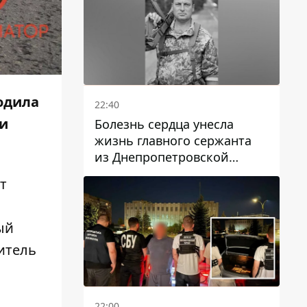
ходила
22:40
ки
Болезнь сердца унесла
жизнь главного сержанта
из Днепропетровской
области Юрия Свистуна
т
ый
итель
22:00