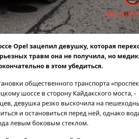
шоссе Opel зацепил девушку, которая пере
рьезных травм она не получила, но меди
окончательно в этом убедиться.
становки общественного транспорта «проспек
ецкому шоссе в сторону Кайдакского моста, -
дцев, девушка резко выскочила на пешеходн
иться и остановиться перед ней, однако вод
хода левым боковым стеклом.