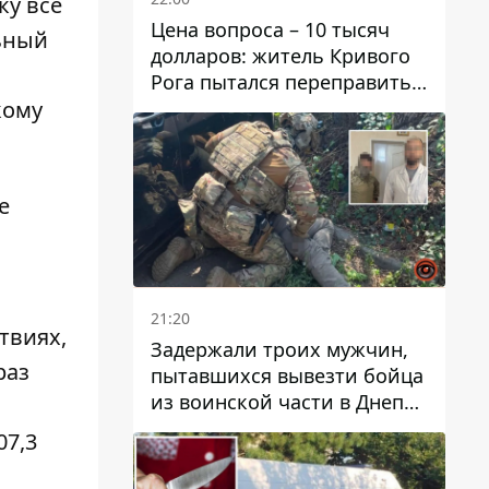
ку все
Цена вопроса – 10 тысяч
льный
долларов: житель Кривого
Рога пытался переправить
мужчину в Словакию
кому
е
21:20
твиях,
Задержали троих мужчин,
раз
пытавшихся вывезти бойца
из воинской части в Днепр
за 7 тысяч долларов: среди
07,3
них был врач