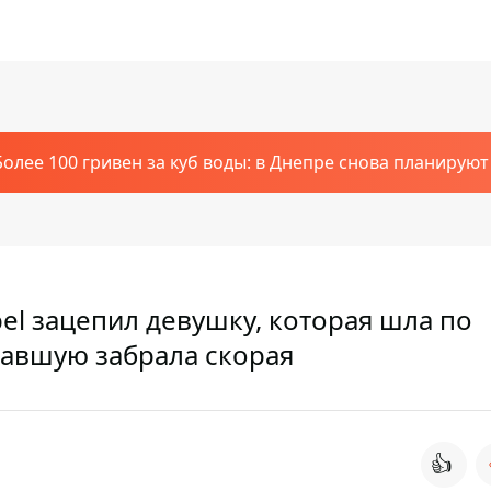
Более 100 гривен за куб воды: в Днепре снова планирую
l зацепил девушку, которая шла по
авшую забрала скорая
👍