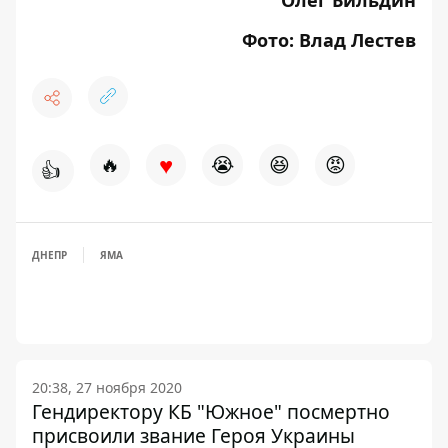
Олег Бильдин
Фото: Влад Лестев
♥
🔥
😭
😆
😡
👍
ДНЕПР
ЯМА
20:38, 27 ноября 2020
Гендиректору КБ "Южное" посмертно
присвоили звание Героя Украины