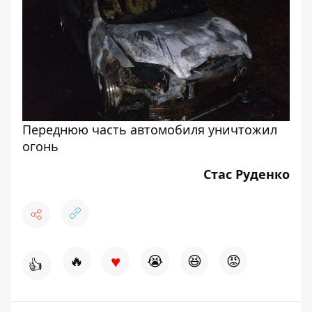
Переднюю часть автомобиля уничтожил
огонь
Стас Руденко
♥
🔥
😭
😆
😡
👍