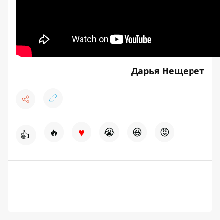
Дарья Нещерет
♥
🔥
😭
😆
😡
👍