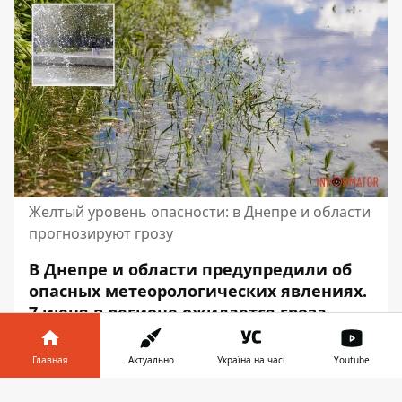
Желтый уровень опасности: в Днепре и области
прогнозируют грозу
В Днепре и области предупредили об
опасных метеорологических явлениях.
7 июня в регионе ожидается гроза.
Уровень опасности – желтый.
Главная
Актуально
Україна на часі
Youtube
Об этом сообщает Информатор со
ссылкой на
пост
Днепропетровского и
Информатор в