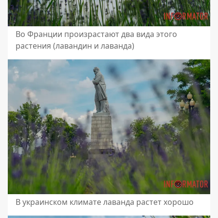
Во Франции произрастают два вида этого
растения (лавандин и лаванда)
В украинском климате лаванда растет хорошо