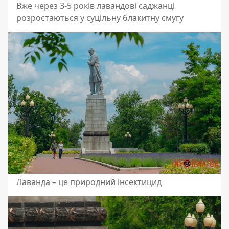
Вже через 3-5 років лавандові саджанці
розростаються у суцільну блакитну смугу
Лаванда – це природний інсектицид