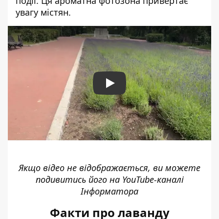
події. Ця ароматна фотозона привертає
увагу містян.
Play
Якщо відео не відображається, ви можете
подивитись його
на YouTube-каналі
Інформатора
Факти про лаванду