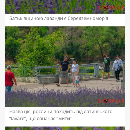
Батьківщиною лаванди є Середземномор’я
Назва цієї рослини походить від латинського
“lavare”, що означає “мити”