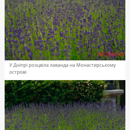
У Дніпрі розцвіла лаванда на Монастирському
острові