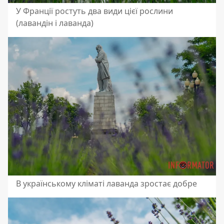
У Франції ростуть два види цієї рослини
(лавандін і лаванда)
В українському кліматі лаванда зростає добре