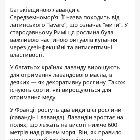
Батьківщиною лаванди є
Середземномор’я. Її назва походить від
латинського “lavare”, що означає “мити”. У
стародавньому Римі ця рослина була
важливою частиною ритуалів купання
через дезінфекційні та антисептичні
властивості.
У багатьох країнах лаванду вирощують
для отримання лавандового масла, в
деяких — як декоративну рослину. Також
існують сорти, які вирощуються для
отримання меду.
У Франції ростуть два види цієї рослини
(лавандін і лаванда). Лавандін зростає на
полях, що лежать на висоті нижче 600
метрів над рівнем моря. Він, як правило
призначений для функціональної