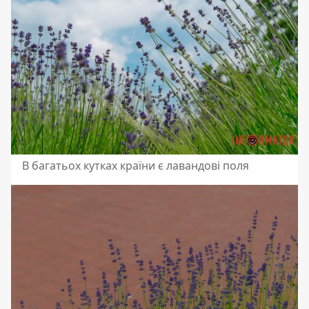
В багатьох кутках країни є лавандові поля