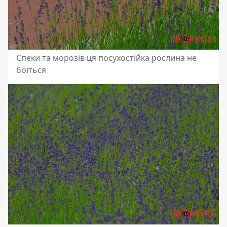
Спеки та морозів ця посухостійка рослина не
боїться