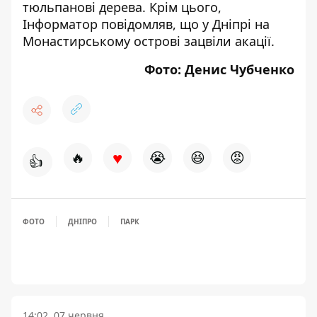
тюльпанові дерева
. Крім цього,
Інформатор повідомляв, що
у Дніпрі на
Монастирському острові зацвіли акації
.
Фото: Денис Чубченко
♥
🔥
😭
😆
😡
👍
ФОТО
ДНІПРО
ПАРК
14:02, 07 червня