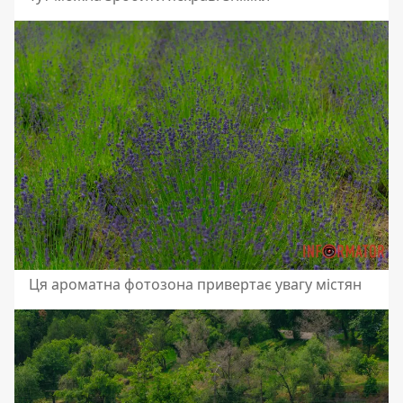
Ця ароматна фотозона привертає увагу містян