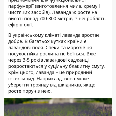
парфумерії (виготовлення мила, крему і
чистячих засобів). Лаванда ж росте на
висоті понад 700-800 метрів, з неї роблять
ефірні олії.
В українському кліматі лаванда зростає
добре. В багатьох кутках країни є
лавандові поля. Спеки та морозів ця
посухостійка рослина не боїться. Вже
через 3-5 років лавандові саджанці
розростаються у суцільну блакитну смугу.
Крім цього, лаванда – це природний
інсектицид. Наприклад, вона може
уберегти троянду від шкідників, якщо
росте поруч з нею.