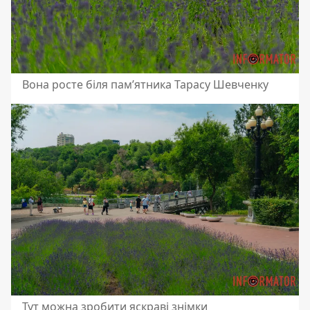
Вона росте біля пам’ятника Тарасу Шевченку
Тут можна зробити яскраві знімки