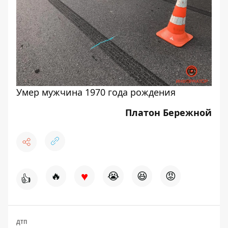
Умер мужчина 1970 года рождения
Платон Бережной
♥
🔥
😭
😆
😡
👍
ДТП