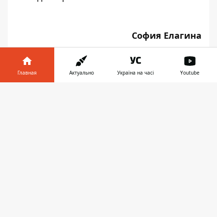
София Елагина
Главная
Актуально
Україна на часі
Youtube
Информатор в
♥
🔥
😭
😆
😡
👍
Скачать
телефоне
👉
НАРКОТИКИ
ВЗЯТКА