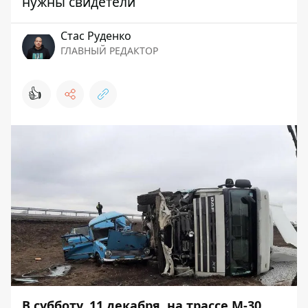
нужны свидетели
Стаc Руденко
ГЛАВНЫЙ РЕДАКТОР
👍
В субботу, 11 декабря, на трассе М-30