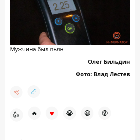
Мужчина был пьян
Олег Бильдин
Фото: Влад Лестев
♥
🔥
😭
😆
😡
👍