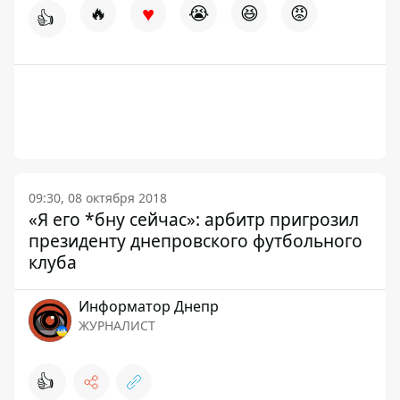
♥
🔥
😭
😆
😡
👍
09:30, 08 октября 2018
«Я его *бну сейчас»: арбитр пригрозил
президенту днепровского футбольного
клуба
Информатор Днепр
ЖУРНАЛИСТ
👍