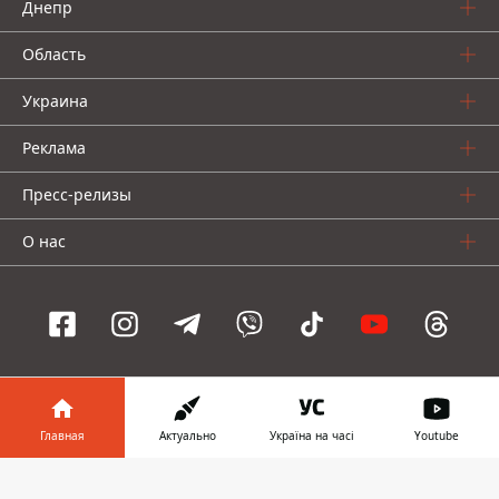
Днепр
Область
Украина
Реклама
Пресс-релизы
О нас
Информатор проекты
Главная
Актуально
Україна на часі
Youtube
Информатор
Информатор
Информатор
Украина
Киев
Авто
Информатор в
Скачать