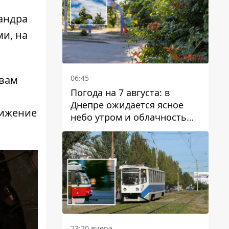
сандра
и, на
06:45
овам
Погода на 7 августа: в
Днепре ожидается ясное
вижение
небо утром и облачность
после обеда
23:20 вчера