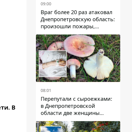
09:00
Враг более 20 раз атаковал
Днепропетровскую область:
произошли пожары,
повреждены дома,
инфраструктура и авто
08:01
Перепутали с сыроежками:
в Днепропетровской
ти. В
области две женщины
отравились грибами