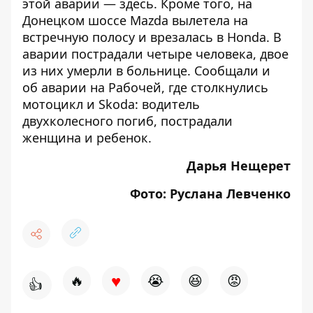
этой аварии —
здесь
. Кроме того, на
Донецком шоссе
Mazda вылетела на
встречную полосу и врезалась в Honda
. В
аварии пострадали четыре человека, двое
из них
умерли в больнице
. Сообщали и
об
аварии на Рабочей, где столкнулись
мотоцикл и Skoda
: водитель
двухколесного погиб, пострадали
женщина и ребенок.
Дарья Нещерет
Фото: Руслана Левченко
♥
🔥
😭
😆
😡
👍