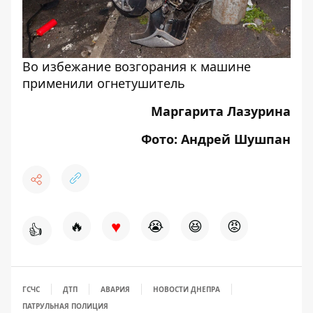
Во избежание возгорания к машине
применили огнетушитель
Маргарита Лазурина
Фото: Андрей Шушпан
♥
🔥
😭
😆
😡
👍
ГСЧС
ДТП
АВАРИЯ
НОВОСТИ ДНЕПРА
ПАТРУЛЬНАЯ ПОЛИЦИЯ