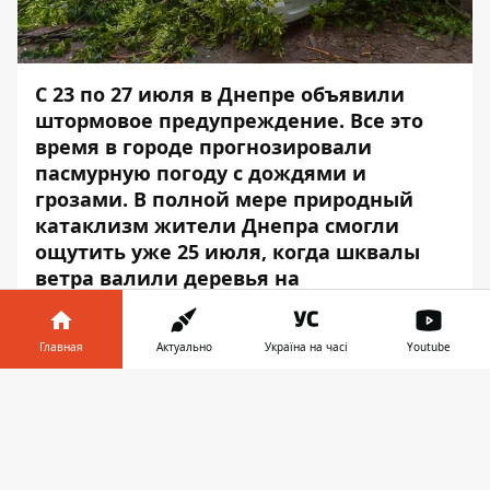
С 23 по 27 июля
в Днепре объявили
штормовое предупреждение
. Все это
время в городе прогнозировали
пасмурную погоду с дождями и
грозами. В полной мере природный
катаклизм жители Днепра смогли
ощутить уже 25 июля, когда шквалы
ветра валили деревья на
припаркованные автомобили и линии
электропередач.
Главная
Актуально
Україна на часі
Youtube
По всему городу из-за непогоды падали
Информатор в
деревья. Об этом
Информатор
сообщает с
Скачать
телефоне
👉
места событий.
На улице Савченко, 3, а также на