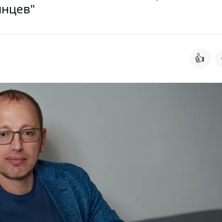
инцев"
👍