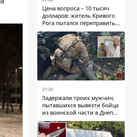
ия
Цена вопроса – 10 тысяч
долларов: житель Кривого
Рога пытался переправить
мужчину в Словакию
21:20
Задержали троих мужчин,
пытавшихся вывезти бойца
из воинской части в Днепр
за 7 тысяч долларов: среди
них был врач