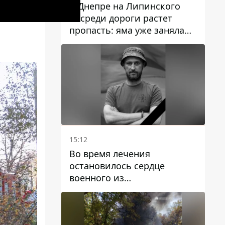
В Днепре на Липинского
посреди дороги растет
пропасть: яма уже заняла
полосу движения
15:12
Во время лечения
остановилось сердце
военного из
Днепропетровской области
Ростислава Лупашко