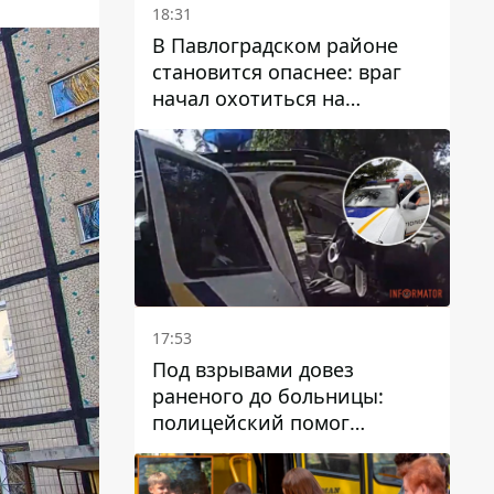
18:31
В Павлоградском районе
становится опаснее: враг
начал охотиться на
гражданский и военный
транспорт
17:53
Под взрывами довез
раненого до больницы:
полицейский помог
пострадавшему после атаки
на Каменский район