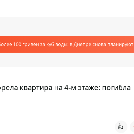
Более 100 гривен за куб воды: в Днепре снова планирую
рела квартира на 4-м этаже: погибла
👍