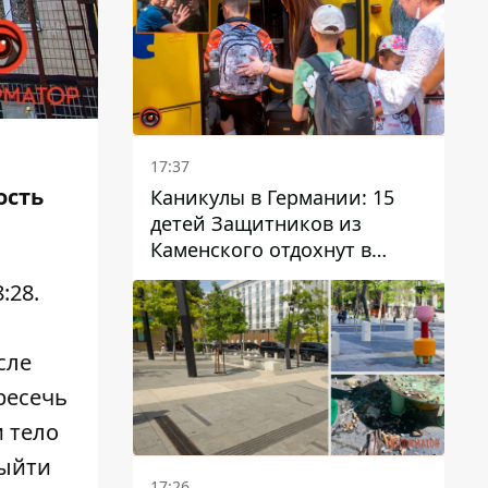
17:37
ость
Каникулы в Германии: 15
детей Защитников из
Каменского отдохнут в
Вуппертале
:28.
сле
ресечь
и тело
выйти
17:26