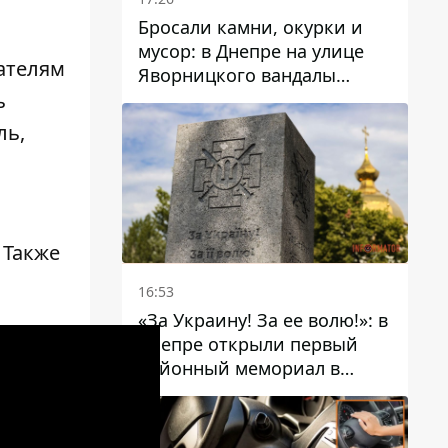
Бросали камни, окурки и
мусор: в Днепре на улице
ателям
Яворницкого вандалы
повредили питьевые
ь
фонтаны
ль,
 Также
16:53
«За Украину! За ее волю!»: в
Днепре открыли первый
районный мемориал в
честь погибших
Защитников