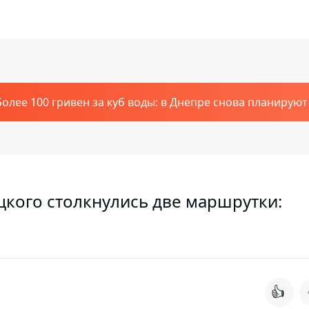
Более 100 гривен за куб воды: в Днепре снова планирую
цкого столкнулись две маршрутки:
👍