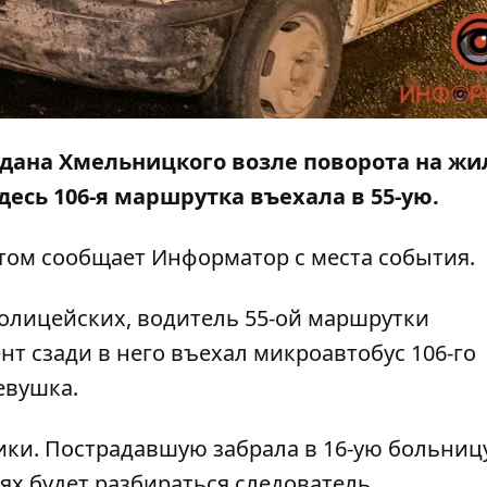
Богдана Хмельницкого возле поворота на ж
десь 106-я маршрутка въехала в 55-ую.
этом сообщает
Информатор
с места события.
олицейских, водитель 55-ой маршрутки
нт сзади в него въехал микроавтобус 106-го
евушка.
ки. Пострадавшую забрала в 16-ую больницу
ях будет разбираться следователь.