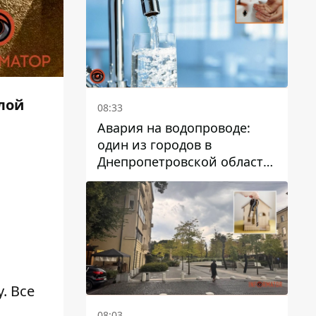
дальнейшем
илой
08:33
Авария на водопроводе:
один из городов в
Днепропетровской области
остался без воды
. Все
08:03