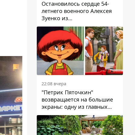
Остановилось сердце 54-
летнего военного Алексея
Зуенко из
Днепропетровской области
22:08 вчера
"Петрик Пяточкин"
возвращается на большие
экраны: одну из главных
ролей сыграет 9-летний
днепрянин Александр
Войтеховский