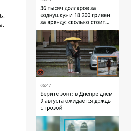
36 тысяч долларов за
«однушку» и 18 200 гривен
ь
.
за аренду: сколько стоит
a
.
жилье в Днепропетровской
области
06:47
Берите зонт: в Днепре днем ​​
9 августа ожидается дождь
с грозой