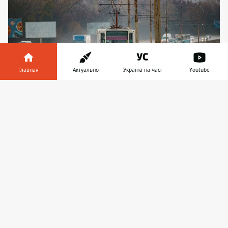
Главная
Актуально
Україна на часі
Youtube
Информатор в
Скачать
телефоне
👉
Фото: Денис Чубченко