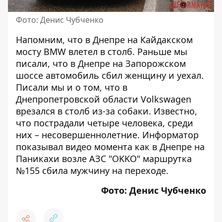
Фото: Денис Чубченко
Напомним, что в Днепре
на Кайдакском
мосту BMW влетел в столб
. Раньше мы
писали, что
в Днепре
на Запорожском
шоссе автомобиль сбил женщину и уехал
.
Писали мы и о том, что
в
Днепропетровской области Volkswagen
врезался в столб из-за собаки. Известно,
что
пострадали четыре человека, среди
них – несовершеннолетние
. Информатор
показывал видео момента как
в Днепре
на
Паникахи возле АЗС "OKKO" маршрутка
№155 сбила мужчину на переходе
.
Фото: Денис Чубченко