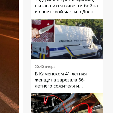
пытавшихся вывезти бойца
из воинской части в Днепр
за 7 тысяч долларов: среди
них был врач
20:40 вчера
В Каменском 41-летняя
женщина зарезала 66-
летнего сожителя и
пыталась обмануть
полицейских