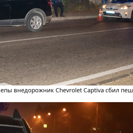
азепы внедорожник Chevrolet Captiva сбил пе