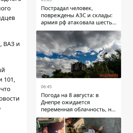
ного
Пострадал человек,
повреждены АЗС и склады:
идцев
армия рф атаковала шесть
районов Днепропетровской
области
, ВАЗ и
ый
 101,
06:45
 что
Погода на 8 августа: в
новости
Днепре ожидается
р
переменная облачность, но
может пойти дождь