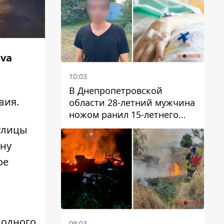
iva
10:03
В Днепропетровской
вия.
области 28-летний мужчина
ножом ранил 15-летнего
парня
 улицы
ону
ое
ходного
09:03