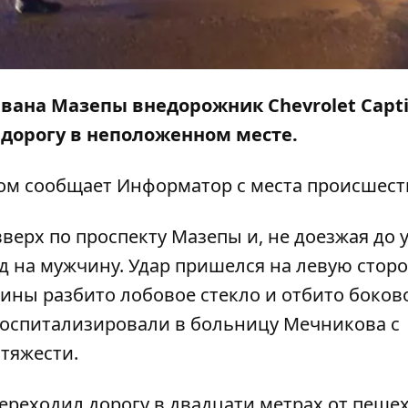
 Ивана Мазепы внедорожник Chevrolet Capt
дорогу в неположенном месте.
том сообщает
Информатор
с места происшест
верх по проспекту Мазепы и, не доезжая до
 на мужчину. Удар пришелся на левую стор
ины разбито лобовое стекло и отбито боков
госпитализировали в больницу Мечникова с
тяжести.
ереходил дорогу в двадцати метрах от пеше