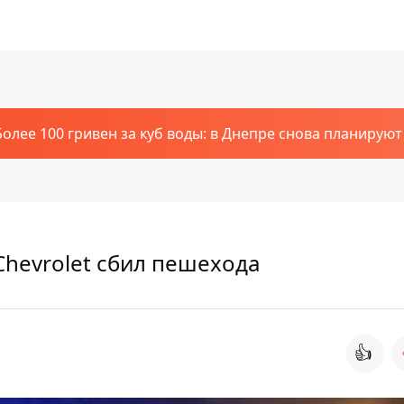
Более 100 гривен за куб воды: в Днепре снова планирую
Chevrolet сбил пешехода
👍