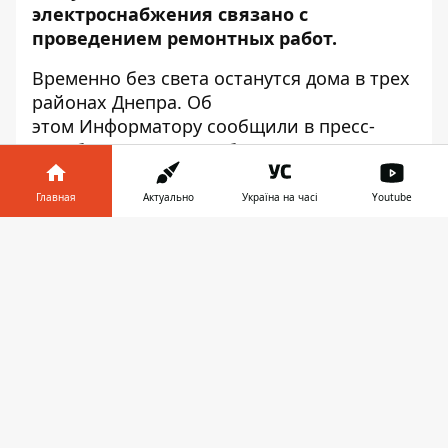
электроснабжения связано с
проведением ремонтных работ.
Временно без света останутся дома в трех
районах Днепра. Об
этом
Информатору
сообщили в пресс-
службе ДТЭК Днепрооблэнерго. Адреса, где
не будет света:
Главная
Актуально
Україна на часі
Youtube
НОВОКОДАКСКИЙ РАЙОН:
Информатор в
Скачать
пер. Парусный, 9, 13, 19, лифты;
телефоне
👉
ООО "ДНЕПРОВСКИЕ ЦИФРОВЫЕ
КОММУНИКАЦИИ";
ФЛП Кораблева Т. Ф., мастерская;
ООО СП "Лифреммонтаж Днепр";
ЧАО "Киевстар" ДФ, фиксированная
связь;
ООО "Глобальные