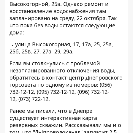
Высокогорной
, 25в. Однако ремонт и
восстановление водоснабжения там
запланировано на среду, 22 октября. Так
что пока без воды остаются следующие
дома:
улица Высокогорная, 17, 17а, 25, 25а,
25б, 25в, 27, 27а, 29, 29а.
Если вы столкнулись с проблемой
незапланированного отключения воды,
обратитесь в контакт-центр Днепровского
горсовета по одному из номеров:
(056)
732-12-12
,
(095) 732-12-12
,
(096) 732-12-
12
,
(073) 722-12
.
Ранее мы писали, что в Днепре
существует
интерактивная карта
резервных скважин
. Рассказывали мы и о
том, что "Дніпроводоканал"
заплатит 2,5