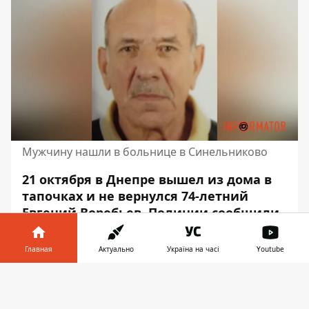
Мужчину нашли в больнице в Синельниково
21 октября в Днепре вышел из дома в
тапочках и не вернулся 74-летний
Евгений Воробьев. Полиции сообщили,
что
пропавший болеет деменцией
,
однако раньше не исчезал. Во вторник,
Главная
Актуально
Україна на часі
Youtube
7 ноября, пенсионера нашли в 50
Информатор в
километрах от Днепра – в
Скачать
телефоне
👉
Синельниково.