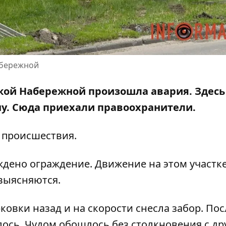
абережной
ской Набережной произошла авария. Здесь
ну. Сюда приехали правоохранители.
 происшествия.
ждено ограждение. Движение на этом участке
 выясняются.
овки назад и на скорости снесла забор. Пос
талось. Чудом обошлось без столкновения с д