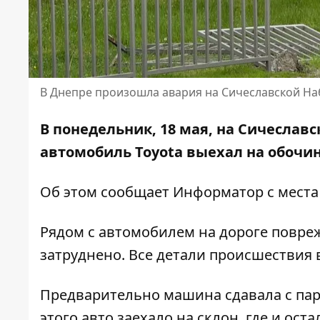
В Днепре произошла авария на Сичеславской Н
В понедельник, 18 мая, на Сичеслав
автомобиль Toyota выехал на обочи
Об этом сообщает Информатор с места
Рядом с автомобилем на дороге повре
затруднено. Все детали происшествия
Предварительно машина сдавала с парк
этого авто заехало на склон, где и ос