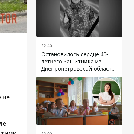
22:40
Остановилось сердце 43-
летнего Защитника из
Днепропетровской области
Евгения Зинченко
 не
ле
ругими
22:00