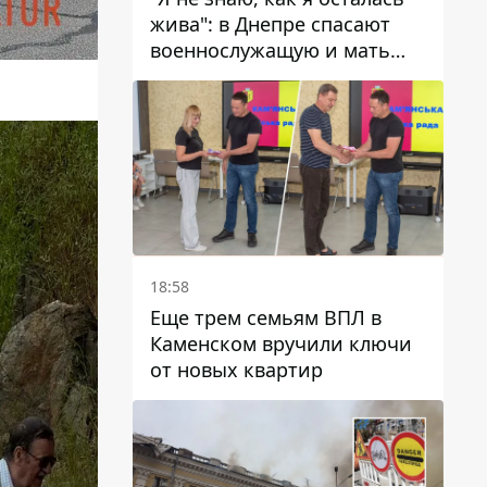
жива": в Днепре спасают
военнослужащую и мать
четверых детей, которую
ранил КАБ
18:58
Еще трем семьям ВПЛ в
Каменском вручили ключи
от новых квартир