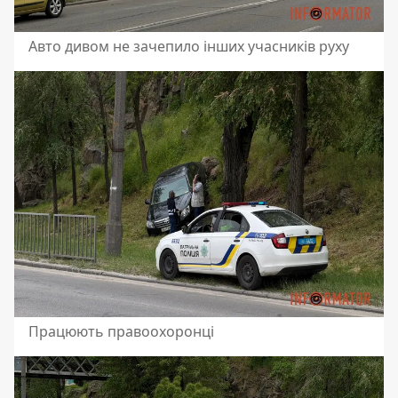
Авто дивом не зачепило інших учасників руху
Працюють правоохоронці