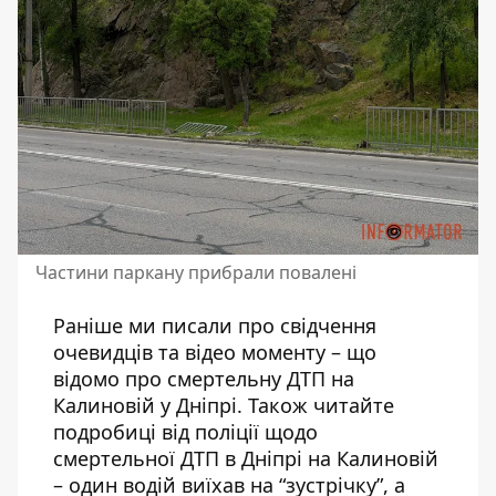
Частини паркану прибрали повалені
Раніше ми писали про свідчення
очевидців та відео моменту –
що
відомо про смертельну ДТП на
Калиновій у Дніпрі
. Також читайте
подробиці від поліції щодо
смертельної ДТП в Дніпрі на Калиновій
–
один водій виїхав на “зустрічку”, а