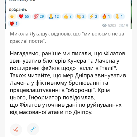
Микола Лукашук відповів, що “ми воюємо не за
красиві пости”.
Нагадаємо, раніше ми писали, що
Філатов
звинуватив блогерів Кучера та Лачена у
поширенні фейків щодо "вілли в Італії"
.
Також читайте, що
мер Дніпра звинуватив
Лачена у фіктивному бронюванні та
працевлаштуванні в “оборонці”
. Крім
цього, Інформатор повідомляв,
що
Філатов уточнив дані по руйнуваннях
від масованої атаки по Дніпру
.