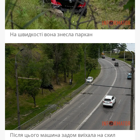
На швидкості вона знесла паркан
Після цього машина задом виїхала на схил