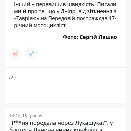
інший – перевищив швидкість
. Писали
ми й про те, що у Дніпрі від зіткнення з
«Таврією»
на Передовій постраждав 17-
річний мотоцикліст
.
Фото: Сергій Лашко
ДТП
14:24, 18 травня
"Р**ня передала через Лукашука?": у
блогера Лачена виник конфлікт з