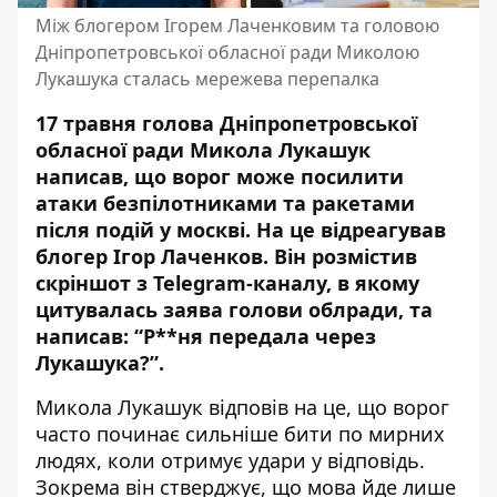
Між блогером Ігорем Лаченковим та головою
Дніпропетровської обласної ради Миколою
Лукашука сталась мережева перепалка
17 травня голова Дніпропетровської
обласної ради Микола Лукашук
написав, що ворог може посилити
атаки безпілотниками та ракетами
після подій у москві. На це відреагував
блогер Ігор Лаченков. Він розмістив
скріншот з Telegram-каналу, в якому
цитувалась заява голови облради, та
написав: “Р**ня передала через
Лукашука?”.
Микола Лукашук відповів на це, що ворог
часто починає сильніше бити по мирних
людях, коли отримує удари у відповідь.
Зокрема він стверджує, що мова йде лише