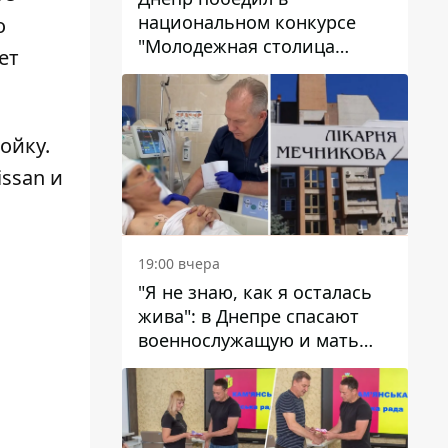
национальном конкурсе
о
"Молодежная столица
ет
Украины – 2026"
ойку.
issan и
19:00 вчера
"Я не знаю, как я осталась
жива": в Днепре спасают
военнослужащую и мать
четверых детей, которую
ранил КАБ