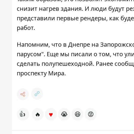
снизит нагрев здания. И люди будут р
представили первые рендеры, как буд
работ.
Напомним, что в Днепре на Запорожск
парусом"
.
Еще мы писали о том, что
ули
сделать полупешеходной. Ранее сооб
проспекту Мира
.
♥
👍
🔥
😭
😆
😡