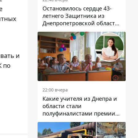
Остановилось сердце 43-
е
летнего Защитника из
нтных
Днепропетровской области
Евгения Зинченко
овать
и
К по
22:00 вчера
Какие учителя из Днепра и
области стали
полуфиналистами премии
Global Teacher Prize Ukraine
2026