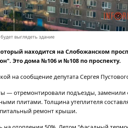
 будет выглядеть здание
который находится на Слобожанском просп
н". Это дома №106 и №108 по проспекту.
лкой на сообщение
депутата Сергея Пустовог
оты — отремонтировали подъезды, заменили 
тными плитами. Толщина утеплителя составля
капитальный ремонт крыши.
ь на отоплении 50%. Летом "фасадный термо