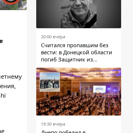
20:00 вчера
е
Считался пропавшим без
вести: в Донецкой области
погиб Защитник из
Каменского Антон
Красовский
летнему
ения,
hi
19:30 вчера
ое
Днепр победил в