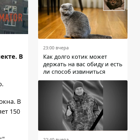
23:00 вчера
екте. В
Как долго котик может
держать на вас обиду и есть
ли способ извиниться
о
.
окна. В
ет 150
с"
22:40 вчера