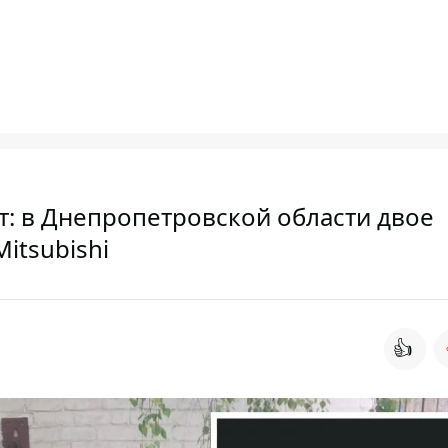
т: в Днепропетровской области двое
itsubishi
👍